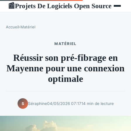
Projets De Logiciels Open Source
📰
Accueil
›
Matériel
MATÉRIEL
Réussir son pré-fibrage en
Mayenne pour une connexion
optimale
Séraphine
04/05/2026 07:17
14 min de lecture
S