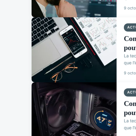
9 oct
ACT
Com
pou
La tec
que l'
9 oct
ACT
Com
pou
La tec
que l'