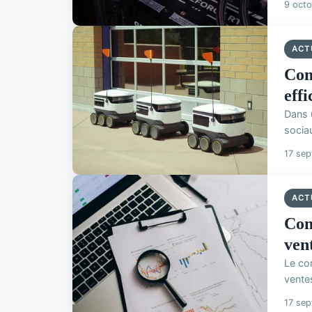
9 oct
ACT
Com
eff
Dans u
sociau
17 se
ACT
Com
ven
Le co
ventes
17 se