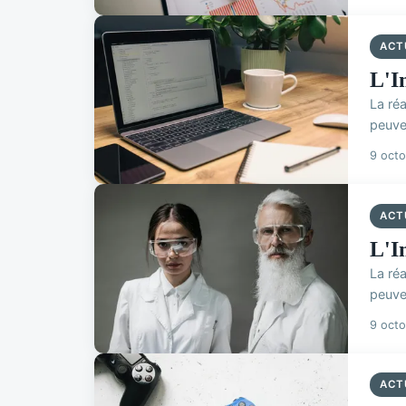
ACT
L'I
La ré
peuve
9 oct
ACT
L'I
La ré
peuve
9 oct
ACT