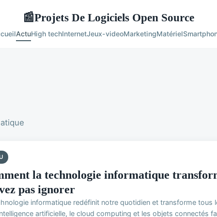
Projets De Logiciels Open Source
📰
cueil
Actu
High tech
Internet
Jeux-video
Marketing
Matériel
Smartpho
matique
U
ment la technologie informatique transform
vez pas ignorer
hnologie informatique redéfinit notre quotidien et transforme tous 
intelligence artificielle, le cloud computing et les objets connectés fa