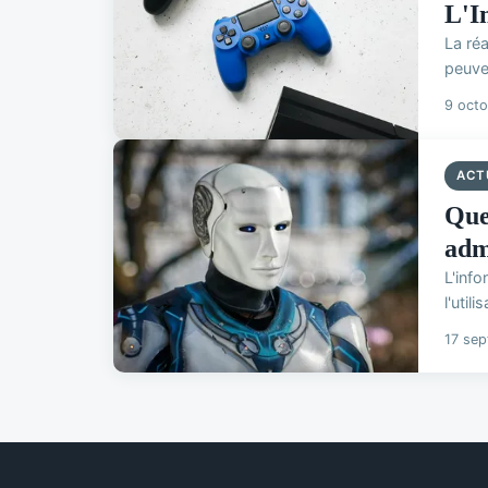
L'I
La ré
peuve
9 oct
ACT
Quel
adm
L'info
l'util
17 se