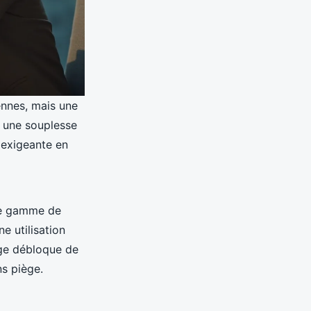
ennes, mais une
c une souplesse
 exigeante en
ge gamme de
e utilisation
rge débloque de
ns piège.