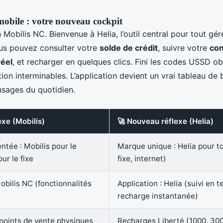
mobile : votre nouveau cockpit
on Mobilis NC. Bienvenue à Helia, l’outil central pour tout gé
us pouvez consulter votre
solde de crédit
, suivre votre
co
réel
, et recharger en quelques clics. Fini les codes USSD ob
ion interminables. L’application devient un vrai tableau de bo
usages du quotidien.
exe (Mobilis)
🚀 Nouveau réflexe (Helia)
tée : Mobilis pour le
Marque unique : Helia pour to
ur le fixe
fixe, internet)
Mobilis NC (fonctionnalités
Application : Helia (suivi en t
recharge instantanée)
points de vente physiques
Recharges Liberté (1000, 30