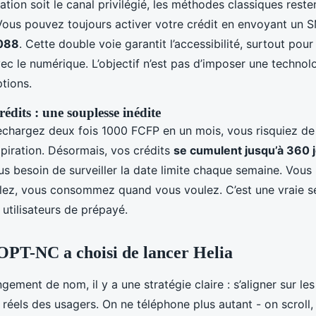
cation soit le canal privilégié, les méthodes classiques reste
 Vous pouvez toujours activer votre crédit en envoyant un 
088
. Cette double voie garantit l’accessibilité, surtout pour 
vec le numérique. L’objectif n’est pas d’imposer une technol
tions.
édits : une souplesse inédite
rechargez deux fois 1000 FCFP en un mois, vous risquiez de
xpiration. Désormais, vos crédits
se cumulent jusqu’à 360 
us besoin de surveiller la date limite chaque semaine. Vous
ez, vous consommez quand vous voulez. C’est une vraie sé
 utilisateurs de prépayé.
OPT-NC a choisi de lancer Helia
gement de nom, il y a une stratégie claire : s’aligner sur les
éels des usagers. On ne téléphone plus autant - on scroll,