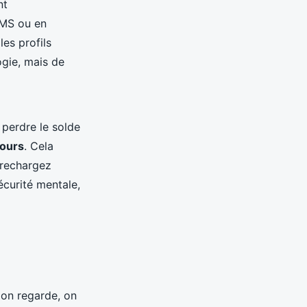
nt
SMS ou en
les profils
ogie, mais de
 perdre le solde
jours
. Cela
 rechargez
curité mentale,
 on regarde, on