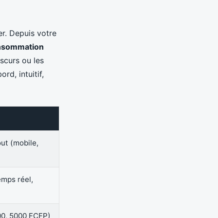
rer. Depuis votre
nsommation
scurs ou les
rd, intuitif,
ut (mobile,
emps réel,
00, 5000 FCFP)