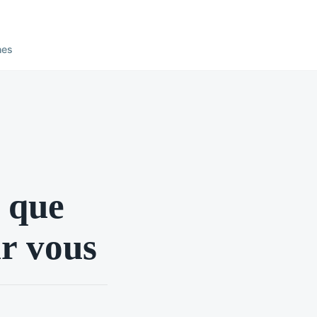
nes
: que
ur vous