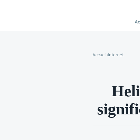
Ac
Accueil
›
Internet
Heli
signif