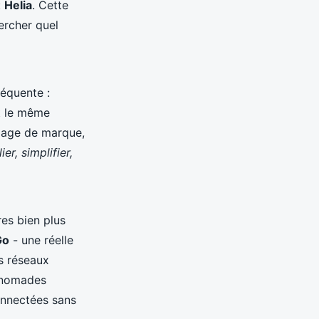
:
Helia
. Cette
hercher quel
réquente :
t le même
image de marque,
lier, simplifier,
res bien plus
Go
- une réelle
s réseaux
s nomades
onnectées sans