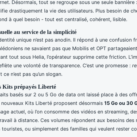
ernet. Désormais, tout se regroupe sous une seule bannière 
lifie drastiquement la vie des utilisateurs. Plus besoin de c
nd à quel besoin - tout est centralisé, cohérent, lisible.
uelle au service de la simplicité
dentité unique n’est pas anodin. Il répond à une confusion f
édoniens ne savaient pas que Mobilis et OPT partageaien
ant tout sous Helia, l’opérateur supprime cette friction. L’
eflète une volonté de transparence. C’est une promesse :
re
Et ce n’est pas qu’un slogan.
s Kits prépayés Liberté
aits basés sur 2 ou 5 Go de data ont laissé place à des off
 nouveaux Kits Liberté proposent désormais
15 Go ou 30 
usage actuel, où l’on consomme des vidéos en streaming, de
travail à distance. Ces volumes répondent aux besoins de
 touristes, ou simplement des familles qui veulent rester c