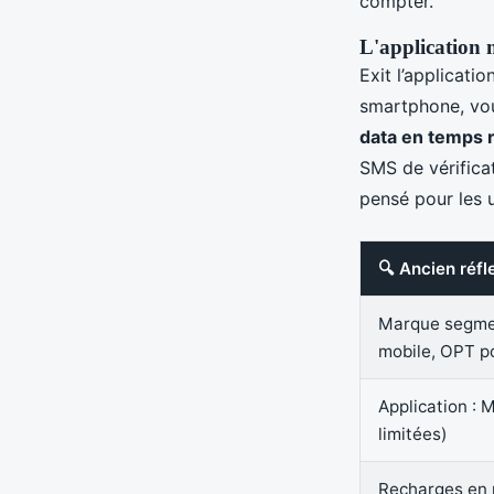
compter.
L'application 
Exit l’applicati
smartphone, vo
data en temps 
SMS de vérificat
pensé pour les 
🔍 Ancien réfl
Marque segmen
mobile, OPT po
Application : 
limitées)
Recharges en 