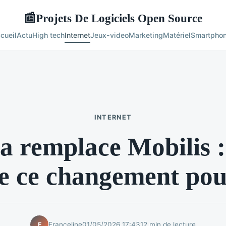
Projets De Logiciels Open Source
📰
cueil
Actu
High tech
Internet
Jeux-video
Marketing
Matériel
Smartpho
INTERNET
a remplace Mobilis 
ie ce changement po
Franceline
01/05/2026 17:43
12 min de lecture
F