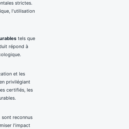
tales strictes.
ue, l'utilisation
durables
tels que
duit répond à
cologique.
ation et les
en privilégiant
 certifiés, les
rables.
, sont reconnus
miser l'impact