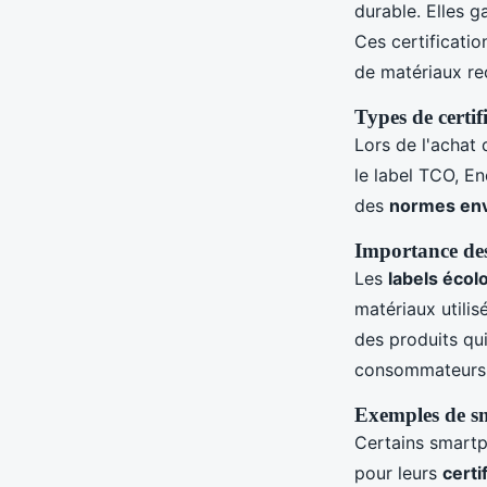
durable. Elles g
Ces certification
de matériaux rec
Types de certif
Lors de l'achat 
le label TCO, E
des
normes en
Importance des
Les
labels écol
matériaux utilis
des produits qui
consommateurs e
Exemples de sm
Certains smartp
pour leurs
certi