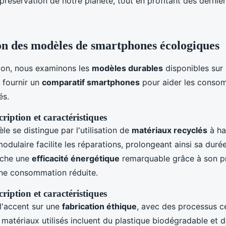
préservation de notre planète, tout en profitant des derniè
n des modèles de smartphones écologiques
ion, nous examinons les
modèles durables
disponibles sur 
e fournir un
comparatif smartphones
pour aider les consom
és.
ription et caractéristiques
e se distingue par l'utilisation de
matériaux recyclés
à ha
dulaire facilite les réparations, prolongeant ainsi sa duré
iche une
efficacité énergétique
remarquable grâce à son p
ne consommation réduite.
ription et caractéristiques
l'accent sur une
fabrication éthique
, avec des processus ce
matériaux utilisés incluent du plastique biodégradable et d