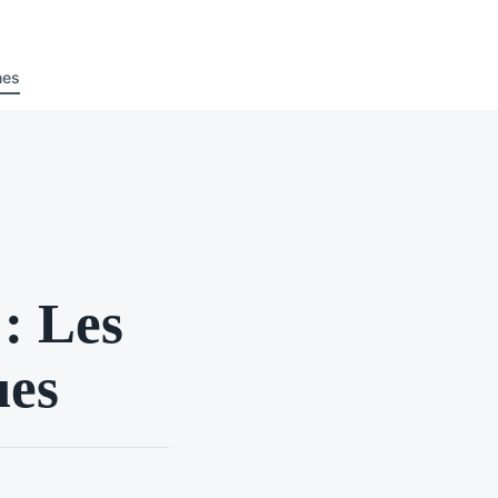
nes
: Les
ues