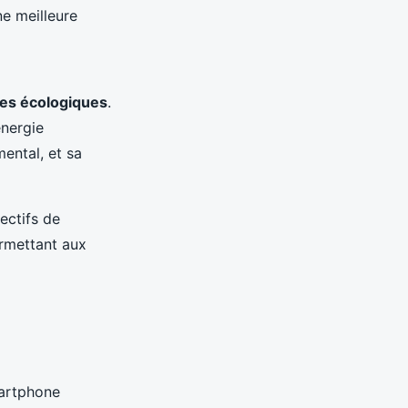
e meilleure
ues écologiques
.
énergie
ental, et sa
ectifs de
rmettant aux
martphone