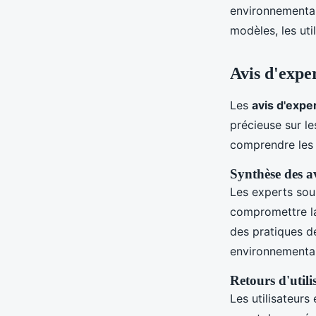
environnemental
modèles, les uti
Avis d'exper
Les
avis d'expe
précieuse sur l
comprendre les 
Synthèse des av
Les experts sou
compromettre la
des pratiques d
environnemental
Retours d'utili
Les utilisateur