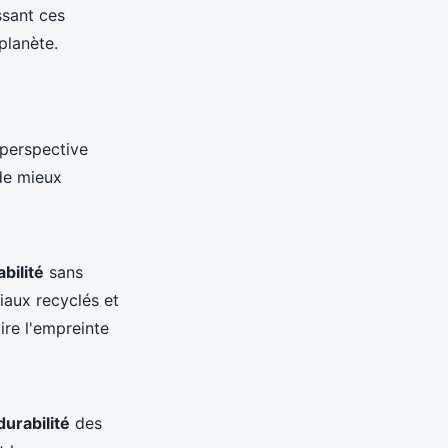
ssant ces
planète.
 perspective
de mieux
bilité
sans
iaux recyclés et
ire l'empreinte
durabilité
des