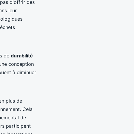
pas d'offrir des
ans leur
cologiques
déchets
es de
durabilité
, une conception
ibuent à diminuer
en plus de
ronnement. Cela
nnemental de
rs participent