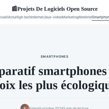
Projets De Logiciels Open Source
📰
cueil
Actu
High tech
Internet
Jeux-video
Marketing
Matériel
Smartpho
SMARTPHONES
aratif smartphones 
oix les plus écologiq
Emma
9 octobre 2024
5 min de lecture
E