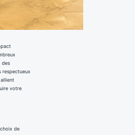
mpact
ombreux
t des
s respectueux
allient
ire votre
e choix de