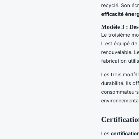
recyclé. Son éc
efficacité éner
Modèle 3 : Desc
Le troisième mo
Il est équipé de
renouvelable. Le
fabrication util
Les trois modèl
durabilité. Ils 
consommateurs d
environnemental
Certificatio
Les
certificati